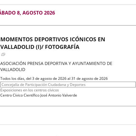
GOSTO
ÁBADO 8, AGOSTO 2026
026
MOMENTOS DEPORTIVOS ICÓNICOS EN
VALLADOLID (I)/ FOTOGRAFÍA
ASOCIACIÓN PRENSA DEPORTIVA Y AYUNTAMIENTO DE
VALLADOLID
Fechas
Todos los días, del 3 de agosto de 2026 al 31 de agosto de 2026
del
Organizador
Concejalía de Participación Ciudadana y Deportes
evento
de
Programa
Exposiciones en los centros cívicos
actividad
Espacio
Centro Cívico Científico José Antonio Valverde