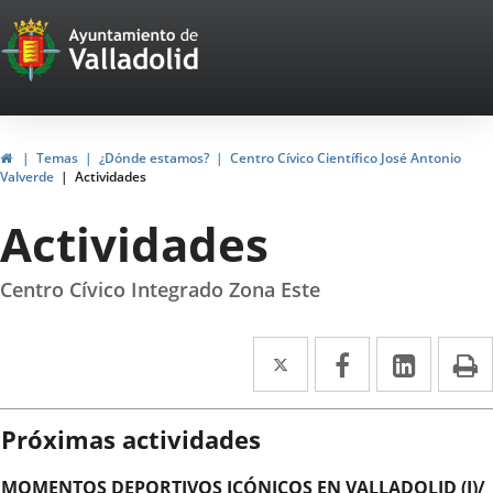
Portal
Saltar al contenido
Web
del
Ayuntamiento
Inicio
Temas
¿Dónde estamos?
Centro Cívico Científico José Antonio
Valverde
Actividades
de
Actividades
Valladolid
Centro Cívico Integrado Zona Este
Twitter
Enlace
Facebook
Enlace
Linke
Enlace
I
a
a
a
una
una
una
Próximas actividades
aplicación
aplicación
aplica
MOMENTOS DEPORTIVOS ICÓNICOS EN VALLADOLID (I)/