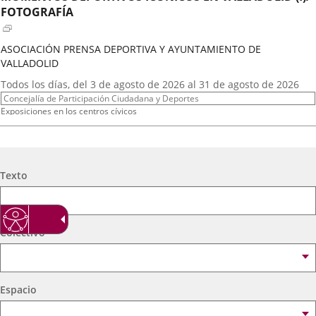
externa.
externa.
extern
FOTOGRAFÍA
ASOCIACIÓN PRENSA DEPORTIVA Y AYUNTAMIENTO DE
VALLADOLID
Fechas
Todos los días, del 3 de agosto de 2026 al 31 de agosto de 2026
del
Organizador
Concejalía de Participación Ciudadana y Deportes
evento
de
Programa
Exposiciones en los centros cívicos
actividad
Espacio
Centro Cívico Científico José Antonio Valverde
A.T. VIRGEN DE LOS AGUADORES
Búsqueda
Texto
Fechas
2026
16
septiembre
19:00 - 20:15
del
Organizador
Concejalía de Participación Ciudadana y Deportes
evento
de
Programa
Muestras de Teatro Vecinal, Cultura Tradicional y Actividades Culturales y de
Colectivo
actividad
Ocio Infantil 2026
Espacio
Centro Cívico Científico José Antonio Valverde
Espacio
A. DE MEXICANOS EN CYL(Ballet Folklorico BFB)