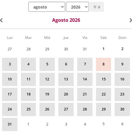
Mes
Año
Ir a
Agosto 2026
Calendario
Lun
Mar
Mié
Jue
Vie
Sáb
Dom
de
Actividades
1
2
27
28
29
30
31
correspondiente
a
agosto
3
4
5
6
7
8
9
2026
10
11
12
13
14
15
16
17
18
19
20
21
22
23
24
25
26
27
28
29
30
5
6
31
1
2
3
4