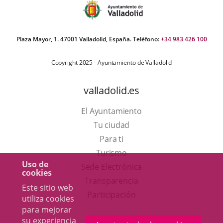
Plaza Mayor, 1. 47001 Valladolid, España. Teléfono:
+34 983 426 100
Copyright 2025 - Ayuntamiento de Valladolid
valladolid.es
El Ayuntamiento
Tu ciudad
Para ti
Este
Turismo
Uso de
enlace
Enlace
Sede Electrónica
cookies
se
a
Transparencia
Este sitio web
abrirá
una
Participación
utiliza cookies
en
aplicación
para mejorar
su experiencia
una
externa.