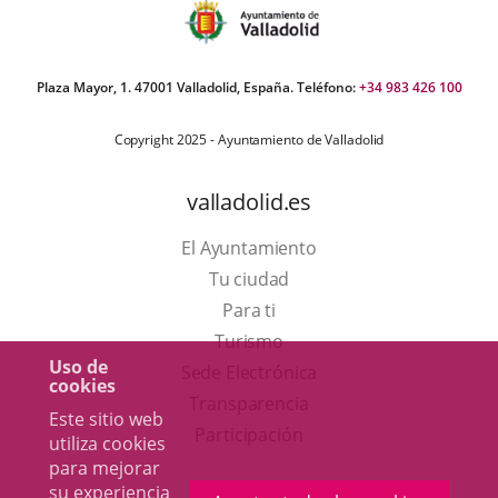
Plaza Mayor, 1. 47001 Valladolid, España. Teléfono:
+34 983 426 100
Copyright 2025 - Ayuntamiento de Valladolid
valladolid.es
El Ayuntamiento
Tu ciudad
Para ti
Este
Turismo
Uso de
enlace
Enlace
Sede Electrónica
cookies
se
a
Transparencia
Este sitio web
abrirá
una
Participación
utiliza cookies
en
aplicación
para mejorar
su experiencia
una
externa.