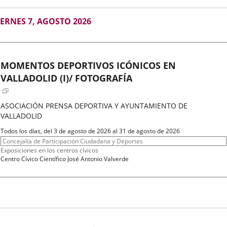
GOSTO
IERNES 7, AGOSTO 2026
026
MOMENTOS DEPORTIVOS ICÓNICOS EN
VALLADOLID (I)/ FOTOGRAFÍA
ASOCIACIÓN PRENSA DEPORTIVA Y AYUNTAMIENTO DE
VALLADOLID
Fechas
Todos los días, del 3 de agosto de 2026 al 31 de agosto de 2026
del
Organizador
Concejalía de Participación Ciudadana y Deportes
evento
de
Programa
Exposiciones en los centros cívicos
actividad
Espacio
Centro Cívico Científico José Antonio Valverde