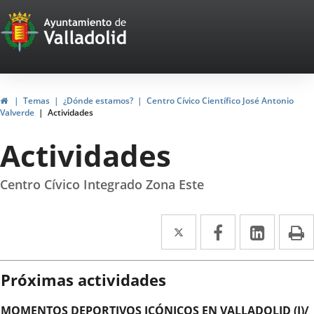
Portal
Saltar al contenido
Web
del
Ayuntamiento
Inicio
Temas
¿Dónde estamos?
Centro Cívico Científico José Antonio
Valverde
Actividades
de
Actividades
Valladolid
Centro Cívico Integrado Zona Este
Twitter
Enlace
Facebook
Enlace
Linke
Enlace
I
a
a
a
una
una
una
Próximas actividades
aplicación
aplicación
aplica
MOMENTOS DEPORTIVOS ICÓNICOS EN VALLADOLID (I)/