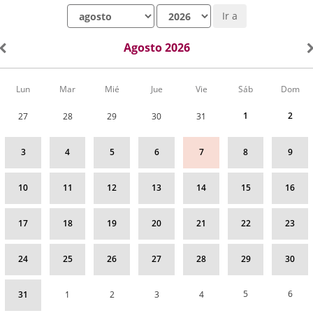
Mes
Año
Ir a
Agosto 2026
Calendario
Lun
Mar
Mié
Jue
Vie
Sáb
Dom
de
Actividades
1
2
27
28
29
30
31
correspondiente
a
agosto
3
4
5
6
7
8
9
2026
10
11
12
13
14
15
16
17
18
19
20
21
22
23
24
25
26
27
28
29
30
5
6
31
1
2
3
4