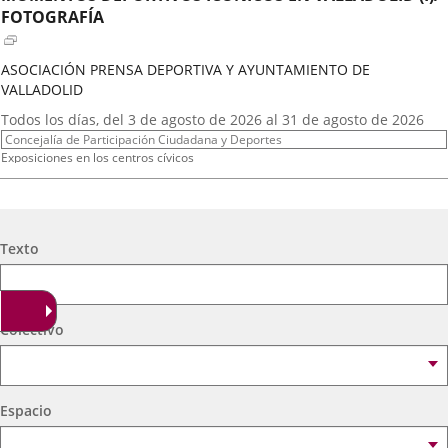
externa.
externa.
extern
FOTOGRAFÍA
ASOCIACIÓN PRENSA DEPORTIVA Y AYUNTAMIENTO DE
VALLADOLID
Fechas
Todos los días, del 3 de agosto de 2026 al 31 de agosto de 2026
del
Organizador
Concejalía de Participación Ciudadana y Deportes
evento
de
Programa
Exposiciones en los centros cívicos
actividad
Espacio
Centro Cívico Científico José Antonio Valverde
A.T. VIRGEN DE LOS AGUADORES
Búsqueda
Texto
Fechas
2026
16
septiembre
19:00 - 20:15
del
Organizador
Concejalía de Participación Ciudadana y Deportes
evento
de
Programa
Muestras de Teatro Vecinal, Cultura Tradicional y Actividades Culturales y de
Colectivo
actividad
Ocio Infantil 2026
Espacio
Centro Cívico Científico José Antonio Valverde
Espacio
A. DE MEXICANOS EN CYL(Ballet Folklorico BFB)