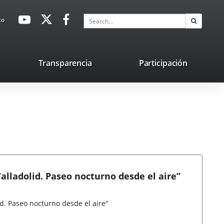
avaHeaderSocial
Link
Link
Link
Search
to
Search
to
to
to
external
external
external
application.
application.
application.
nk
Transparencia
Participación
ternal
plication.
Valladolid. Paseo nocturno desde el aire”
id. Paseo nocturno desde el aire"