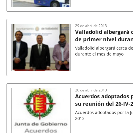
Fecha
de
la
noticia
29 de abril de 2013
Valladolid albergará 
de primer nivel dura
Valladolid albergará cerca d
durante el mes de mayo
Fecha
de
la
noticia
26 de abril de 2013
Acuerdos adoptados p
su reunión del 26-IV-
Acuerdos adoptados por la Ju
2013