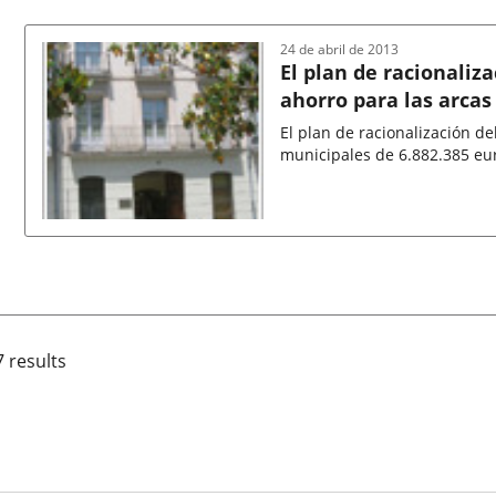
de
la
noticia
24 de abril de 2013
El plan de racionaliz
ahorro para las arcas
2012
El plan de racionalización d
municipales de 6.882.385 eu
Fecha
de
la
noticia
7 results