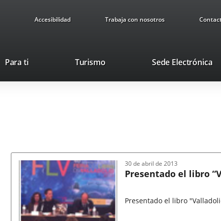
Accesibilidad
Trabaja con nosotros
Contac
This
Li
Para ti
Turismo
Sede Electrónica
link
to
will
ex
open
ap
in
a
pop-
up
window.
30 de abril de 2013
Presentado el libro “
Presentado el libro "Valladol