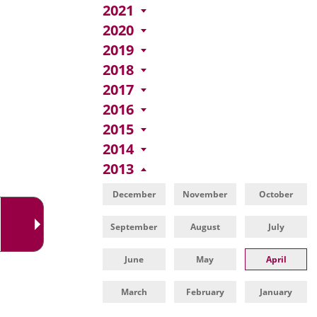
una
externa.
2021
externa.
aplicación
2020
2019
externa.
2018
2017
2016
2015
2014
2013
December
November
October
September
August
July
June
May
April
March
February
January