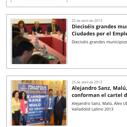
Fecha
de
la
noticia
25 de abril de 2013
Dieciséis grandes mun
Ciudades por el Empl
Fecha
de
la
noticia
25 de abril de 2013
Alejandro Sanz, Malú,
conforman el cartel d
Alejandro Sanz, Malú, Álex Ub
Valladolid Latino 2013