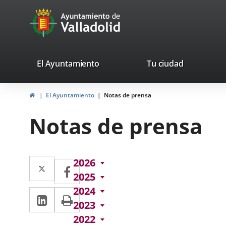
Portal
Jump to content
avaTop
Web
del
Ayuntamiento
valladolid.es
El Ayuntamiento
Tu ciudad
de
Home
El Ayuntamiento
Notas de prensa
Valladolid
Notas de prensa
Twitter
Enlace
2026
Facebook
Enlace
2025
a
a
2024
Linkedin
Enlace
Print
una
una
2023
a
aplicación
aplicación
2022