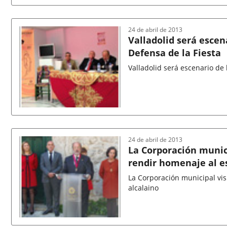
Fecha
de
la
noticia
24 de abril de 2013
Valladolid será escen
Defensa de la Fiesta
Valladolid será escenario de 
Fecha
de
la
noticia
24 de abril de 2013
La Corporación munici
rendir homenaje al es
La Corporación municipal vis
alcalaino
Fecha