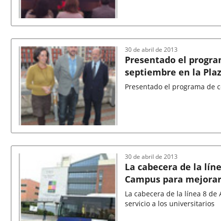
Fecha
de
la
noticia
30 de abril de 2013
Presentado el program
septiembre en la Pla
Presentado el programa de co
Fecha
de
la
noticia
30 de abril de 2013
La cabecera de la lín
Campus para mejorar e
La cabecera de la línea 8 d
servicio a los universitarios