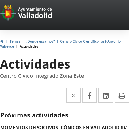
Portal
Saltar al contenido
Web
del
Ayuntamiento
Inicio
Temas
¿Dónde estamos?
Centro Cívico Científico José Antonio
Valverde
Actividades
de
Actividades
Valladolid
Centro Cívico Integrado Zona Este
Twitter
Enlace
Facebook
Enlace
Linke
Enlace
I
a
a
a
una
una
una
Próximas actividades
aplicación
aplicación
aplica
MOMENTOS DEPORTIVOS ICÓNICOS EN VALLADOLID (I)/