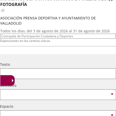
externa.
externa.
extern
FOTOGRAFÍA
ASOCIACIÓN PRENSA DEPORTIVA Y AYUNTAMIENTO DE
VALLADOLID
Fechas
Todos los días, del 3 de agosto de 2026 al 31 de agosto de 2026
del
Organizador
Concejalía de Participación Ciudadana y Deportes
evento
de
Programa
Exposiciones en los centros cívicos
actividad
Espacio
Centro Cívico Científico José Antonio Valverde
A.T. VIRGEN DE LOS AGUADORES
Búsqueda
Texto
Fechas
2026
16
septiembre
19:00 - 20:15
del
Organizador
Concejalía de Participación Ciudadana y Deportes
evento
de
Programa
Muestras de Teatro Vecinal, Cultura Tradicional y Actividades Culturales y de
Colectivo
actividad
Ocio Infantil 2026
Espacio
Centro Cívico Científico José Antonio Valverde
Espacio
A. DE MEXICANOS EN CYL(Ballet Folklorico BFB)