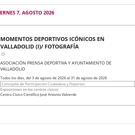
GOSTO
IERNES 7, AGOSTO 2026
026
MOMENTOS DEPORTIVOS ICÓNICOS EN
VALLADOLID (I)/ FOTOGRAFÍA
ASOCIACIÓN PRENSA DEPORTIVA Y AYUNTAMIENTO DE
VALLADOLID
Fechas
Todos los días, del 3 de agosto de 2026 al 31 de agosto de 2026
del
Organizador
Concejalía de Participación Ciudadana y Deportes
evento
de
Programa
Exposiciones en los centros cívicos
actividad
Espacio
Centro Cívico Científico José Antonio Valverde