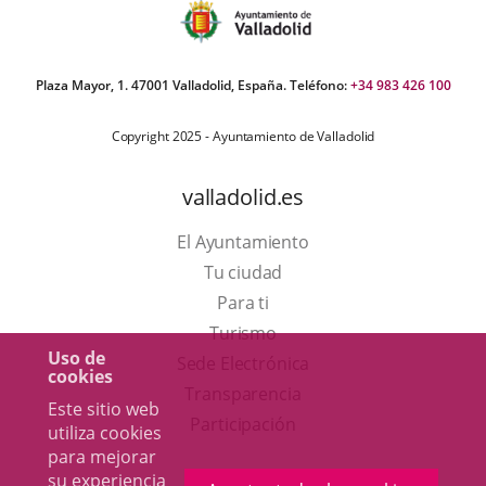
Plaza Mayor, 1. 47001 Valladolid, España. Teléfono:
+34 983 426 100
Copyright 2025 - Ayuntamiento de Valladolid
valladolid.es
El Ayuntamiento
Tu ciudad
Para ti
Este
Turismo
Uso de
enlace
Enlace
Sede Electrónica
cookies
se
a
Transparencia
Este sitio web
abrirá
una
Participación
utiliza cookies
en
aplicación
para mejorar
su experiencia
una
externa.