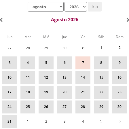
Mes
Año
Ir a
Agosto 2026
Calendario
Lun
Mar
Mié
Jue
Vie
Sáb
Dom
de
Actividades
1
2
27
28
29
30
31
correspondiente
a
agosto
3
4
5
6
7
8
9
2026
10
11
12
13
14
15
16
17
18
19
20
21
22
23
24
25
26
27
28
29
30
5
6
31
1
2
3
4